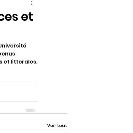
ces et
niversité 
venus 
et littorales.
Voir tout