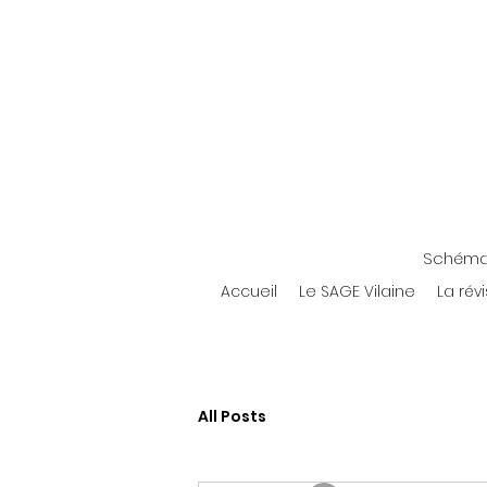
Schéma 
Accueil
Le SAGE Vilaine
La rév
All Posts